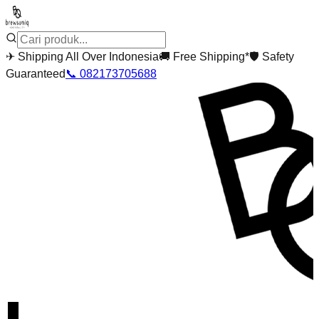
✈
Shipping All Over Indonesia
🚚
Free Shipping*
🛡
Safety
Guaranteed
📞
082173705688