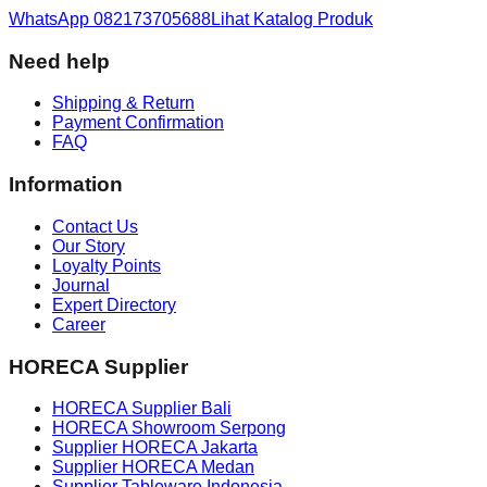
WhatsApp 082173705688
Lihat Katalog Produk
Need help
Shipping & Return
Payment Confirmation
FAQ
Information
Contact Us
Our Story
Loyalty Points
Journal
Expert Directory
Career
HORECA Supplier
HORECA Supplier Bali
HORECA Showroom Serpong
Supplier HORECA Jakarta
Supplier HORECA Medan
Supplier Tableware Indonesia